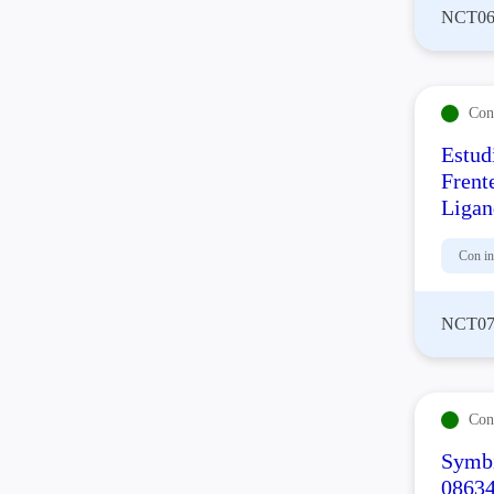
NCT06
Con 
Estud
Frent
Ligan
Con in
NCT07
Con 
Symbi
08634