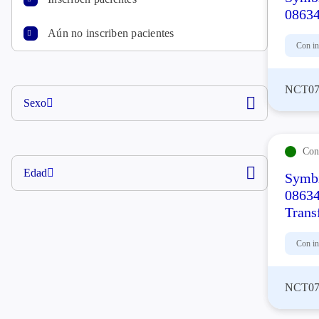
08634
Aún no inscriben pacientes
Con in
NCT07
Sexo
Con 
Edad
Symbi
08634
Trans
Con in
NCT07