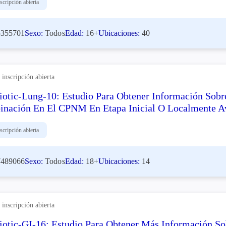
scripción abierta
355701
Sexo:
Todos
Edad:
16+
Ubicaciones:
40
inscripción abierta
otic-Lung-10: Estudio Para Obtener Información Sob
nación En El CPNM En Etapa Inicial O Localmente A
scripción abierta
489066
Sexo:
Todos
Edad:
18+
Ubicaciones:
14
inscripción abierta
otic-GI-16: Estudio Para Obtener Más Información S