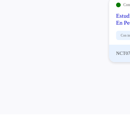
Con 
Estud
En Pe
Con in
NCT07