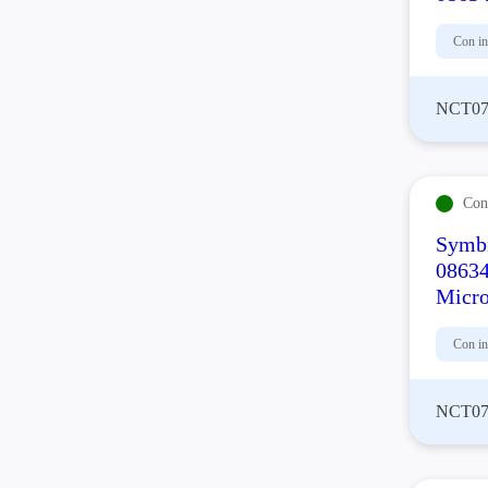
Con in
NCT07
Con 
Symbi
08634
Micro
Con in
NCT07