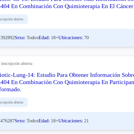
404 En Combinación Con Quimioterapia En El Cáncer 
scripción abierta
392892
Sexo:
Todos
Edad:
18+
Ubicaciones:
70
inscripción abierta
otic-Lung-14: Estudio Para Obtener Información Sob
404 En Combinación Con Quimioterapia En Participan
formado.
scripción abierta
476287
Sexo:
Todos
Edad:
18+
Ubicaciones:
21