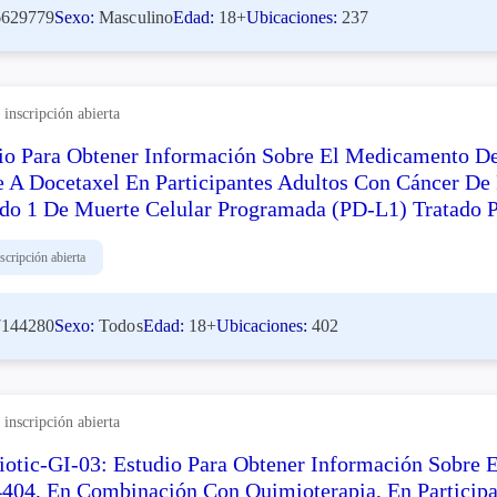
629779
Sexo:
Masculino
Edad:
18+
Ubicaciones:
237
inscripción abierta
io Para Obtener Información Sobre El Medicamento
e A Docetaxel En Participantes Adultos Con Cáncer D
do 1 De Muerte Celular Programada (PD-L1) Tratado 
scripción abierta
144280
Sexo:
Todos
Edad:
18+
Ubicaciones:
402
inscripción abierta
otic-GI-03: Estudio Para Obtener Información Sobre
404, En Combinación Con Quimioterapia, En Participa