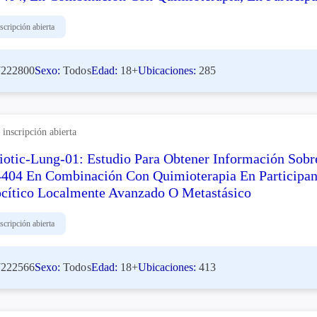
scripción abierta
222800
Sexo:
Todos
Edad:
18+
Ubicaciones:
285
inscripción abierta
otic-Lung-01: Estudio Para Obtener Información Sob
404 En Combinación Con Quimioterapia En Participa
cítico Localmente Avanzado O Metastásico
scripción abierta
222566
Sexo:
Todos
Edad:
18+
Ubicaciones:
413