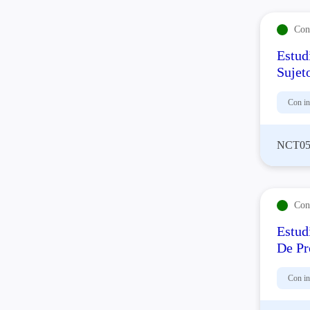
Con 
Estud
Sujet
Con in
NCT05
Con 
Estud
De Pr
Con in