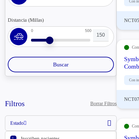
Con in
Distancia (Millas)
NCT05
0
500
Con 
Symbi
Combi
Con in
NCT07
Filtros
Borrar Filtros
Estado
Con 
Symbi
Inscriben pacientes