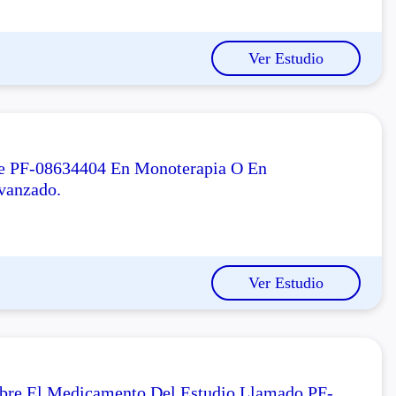
Ver Estudio
re PF-08634404 En Monoterapia O En
vanzado.
Ver Estudio
obre El Medicamento Del Estudio Llamado PF-