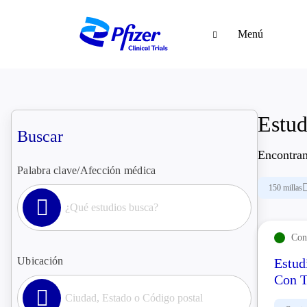
Menú
Estud
Buscar
Encontr
Palabra clave/Afección médica
150 millas
Con 
Ubicación
Estud
Con T