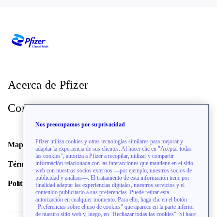
Site Info
AZ Delta vzw
Roeselare, West-vlaanderen, Belgium,
Con inscripción
8800
Acerca de Pfizer
abierta
Site Info
Contacto
Nos preocupamos por su privacidad
Albert Schweitzer Ziekenhuis,
Pfizer utiliza cookies y otras tecnologías similares para mejorar y
Mapa del sitio
adaptar la experiencia de sus clientes. Al hacer clic en "Aceptar todas
locatie Dordwijk
las cookies", autoriza a Pfizer a recopilar, utilizar y compartir
Términos de uso
información relacionada con las interacciones que mantiene en el sitio
web con nuestros socios externos —por ejemplo, nuestros socios de
Dordrecht, South Holland, Netherlands,
publicidad y análisis—. El tratamiento de esta información tiene por
Con
Política de privacidad
3318 AT
finalidad adaptar las experiencias digitales, nuestros servicios y el
inscripción
contenido publicitario a sus preferencias. Puede retirar esta
abierta
autorización en cualquier momento. Para ello, haga clic en el botón
"Preferencias sobre el uso de cookies" que aparece en la parte inferior
de nuestro sitio web y, luego, en "Rechazar todas las cookies". Si hace
Site Info