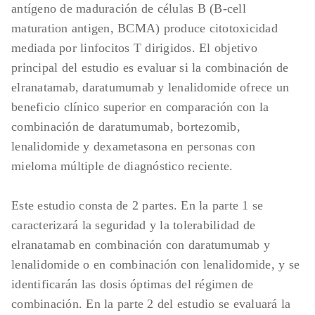
define por edad <65 años con
antígeno de maduración de células B (B-cell
basocelular o de células escamosas
comorbilidades que afecten a la
maturation antigen, BCMA) produce citotoxicidad
tratado adecuadamente, carcinoma in
posibilidad de trasplante.
mediada por linfocitos T dirigidos. El objetivo
situ o neoplasia maligna en estadio 0/1
Parte 2: participantes con mieloma
principal del estudio es evaluar si la combinación de
con riesgo mínimo de recurrencia según
múltiple de diagnóstico reciente no aptos
elranatamab, daratumumab y lenalidomide ofrece un
el investigador.
para trasplante, definidos como:
beneficio clínico superior en comparación con la
Para los participantes con MMRR:
Participantes no considerados
combinación de daratumumab, bortezomib,
Tratamiento previo con una terapia
candidatos para quimioterapia en
lenalidomide y dexametasona en personas con
dirigida al BCMA o un tratamiento
dosis altas y trasplante autólogo de
mieloma múltiple de diagnóstico reciente.
dirigido contra CD38 en los 6 meses
células madre (TACM) debido a la
anteriores a la primera dosis de la
edad o
Este estudio consta de 2 partes. En la parte 1 se
intervención del estudio en este estudio.
Participantes con comorbilidades
caracterizará la seguridad y la tolerabilidad de
Trasplante de células madre ≤3 meses
importantes que probablemente
elranatamab en combinación con daratumumab y
antes de la primera dosis de la
tengan un impacto negativo en la
lenalidomide o en combinación con lenalidomide, y se
intervención del estudio o enfermedad de
tolerabilidad de la quimioterapia en
identificarán las dosis óptimas del régimen de
injerto contra huésped (EICH) activa.
dosis altas y el TACM.
combinación. En la parte 2 del estudio se evaluará la
Para los participantes con MMDR: