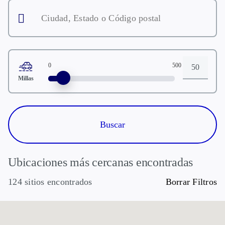
Ciudad,
estudio o en los 30 días previos (según
Estado
lo determine el requisito local) a la
o
Código
primera dosis de la intervención del
postal
estudio usado en este estudio.
0
500
Distancia
Millas
Ubicaciones más cercanas encontradas
124 sitios encontrados