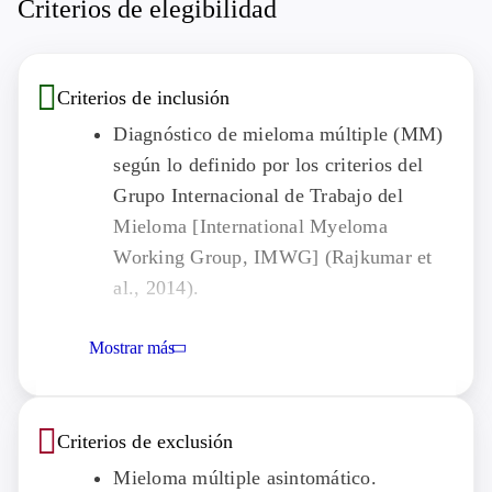
Criterios de elegibilidad
Criterios de inclusión
Diagnóstico de mieloma múltiple (MM)
según lo definido por los criterios del
Grupo Internacional de Trabajo del
Mieloma [International Myeloma
Working Group, IMWG] (Rajkumar et
al., 2014).
Enfermedad medible, según los criterios
Mostrar más
del IMWG definidos por al menos 1 de
los siguientes:
Proteína M sérica ≥0.5 g/dl (Parte 1)
Criterios de exclusión
y ≥1 g/dl (Parte 2).
Excreción urinaria de proteína M
Mieloma múltiple asintomático.