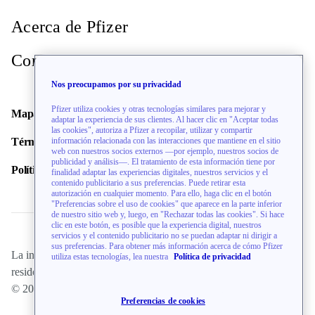
Acerca de Pfizer
Contacto
Nos preocupamos por su privacidad
Pfizer utiliza cookies y otras tecnologías similares para mejorar y
Mapa del sitio
adaptar la experiencia de sus clientes. Al hacer clic en "Aceptar todas
las cookies", autoriza a Pfizer a recopilar, utilizar y compartir
información relacionada con las interacciones que mantiene en el sitio
Términos de uso
web con nuestros socios externos —por ejemplo, nuestros socios de
publicidad y análisis—. El tratamiento de esta información tiene por
Política de privacidad
finalidad adaptar las experiencias digitales, nuestros servicios y el
contenido publicitario a sus preferencias. Puede retirar esta
autorización en cualquier momento. Para ello, haga clic en el botón
"Preferencias sobre el uso de cookies" que aparece en la parte inferior
de nuestro sitio web y, luego, en "Rechazar todas las cookies". Si hace
clic en este botón, es posible que la experiencia digital, nuestros
servicios y el contenido publicitario no se puedan adaptar ni dirigir a
sus preferencias. Para obtener más información acerca de cómo Pfizer
La información de este sitio web está dirigida únicamente a
utiliza estas tecnologías, lea nuestra
Política de privacidad
residentes de los EE. UU.
© 2026 Pfizer Inc. Todos Los Derechos Reservados.
Preferencias de cookies