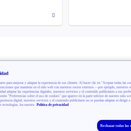
e Pfizer
idad
o
ares para mejorar y adaptar la experiencia de sus clientes. Al hacer clic en "Aceptar todas las cook
eracciones que mantiene en el sitio web con nuestros socios externos —por ejemplo, nuestros s
idad adaptar las experiencias digitales, nuestros servicios y el contenido publicitario a sus prefe
botón "Preferencias sobre el uso de cookies" que aparece en la parte inferior de nuestro sitio we
xperiencia digital, nuestros servicios y el contenido publicitario no se puedan adaptar ni dirigir 
s tecnologías, lea nuestra
Política de privacidad
entes de los EE. UU.
Rechazar todas las 