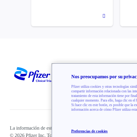
Acerca d
Nos preocupamos por su privac
Contact
Pfizer utiliza cookies y otras tecnologías simil
compartir información relacionada con las int
tratamiento de esta información tiene por final
cualquier momento. Para ello, haga clic en el 
Si hace clic en este botón, es posible que la e
información acerca de cómo Pfizer utiliza esta
La información de este sitio web está dirigida únicamente a resid
Preferencias de cookies
© 2026 Pfizer Inc. Todos Los Derechos Reservados.