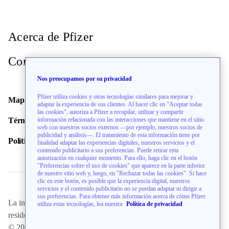
Acerca de Pfizer
Contacto
Nos preocupamos por su privacidad
Pfizer utiliza cookies y otras tecnologías similares para mejorar y
Mapa del sitio
adaptar la experiencia de sus clientes. Al hacer clic en "Aceptar todas
las cookies", autoriza a Pfizer a recopilar, utilizar y compartir
información relacionada con las interacciones que mantiene en el sitio
Términos de uso
web con nuestros socios externos —por ejemplo, nuestros socios de
publicidad y análisis—. El tratamiento de esta información tiene por
Política de privacidad
finalidad adaptar las experiencias digitales, nuestros servicios y el
contenido publicitario a sus preferencias. Puede retirar esta
autorización en cualquier momento. Para ello, haga clic en el botón
"Preferencias sobre el uso de cookies" que aparece en la parte inferior
de nuestro sitio web y, luego, en "Rechazar todas las cookies". Si hace
clic en este botón, es posible que la experiencia digital, nuestros
servicios y el contenido publicitario no se puedan adaptar ni dirigir a
sus preferencias. Para obtener más información acerca de cómo Pfizer
La información de este sitio web está dirigida únicamente a
utiliza estas tecnologías, lea nuestra
Política de privacidad
residentes de los EE. UU.
© 2026 Pfizer Inc. Todos Los Derechos Reservados.