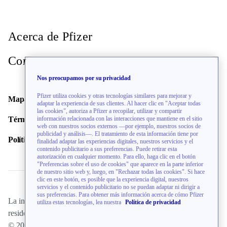
Acerca de Pfizer
Contacto
Nos preocupamos por su privacidad
Pfizer utiliza cookies y otras tecnologías similares para mejorar y
Mapa del sitio
adaptar la experiencia de sus clientes. Al hacer clic en "Aceptar todas
las cookies", autoriza a Pfizer a recopilar, utilizar y compartir
información relacionada con las interacciones que mantiene en el sitio
Términos de uso
web con nuestros socios externos —por ejemplo, nuestros socios de
publicidad y análisis—. El tratamiento de esta información tiene por
Política de privacidad
finalidad adaptar las experiencias digitales, nuestros servicios y el
contenido publicitario a sus preferencias. Puede retirar esta
autorización en cualquier momento. Para ello, haga clic en el botón
"Preferencias sobre el uso de cookies" que aparece en la parte inferior
de nuestro sitio web y, luego, en "Rechazar todas las cookies". Si hace
clic en este botón, es posible que la experiencia digital, nuestros
servicios y el contenido publicitario no se puedan adaptar ni dirigir a
sus preferencias. Para obtener más información acerca de cómo Pfizer
La información de este sitio web está dirigida únicamente a
utiliza estas tecnologías, lea nuestra
Política de privacidad
residentes de los EE. UU.
© 2026 Pfizer Inc. Todos Los Derechos Reservados.