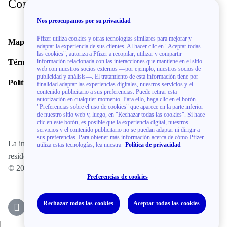
Contacto
Nos preocupamos por su privacidad
Bingham Memorial Hospital
Pfizer utiliza cookies y otras tecnologías similares para mejorar y
Mapa del sitio
Blackfoot, Idaho, United States, 83221
adaptar la experiencia de sus clientes. Al hacer clic en "Aceptar todas
las cookies", autoriza a Pfizer a recopilar, utilizar y compartir
Con inscripción
Términos de uso
información relacionada con las interacciones que mantiene en el sitio
abierta
web con nuestros socios externos —por ejemplo, nuestros socios de
publicidad y análisis—. El tratamiento de esta información tiene por
Site Info
Política de privacidad
finalidad adaptar las experiencias digitales, nuestros servicios y el
contenido publicitario a sus preferencias. Puede retirar esta
autorización en cualquier momento. Para ello, haga clic en el botón
"Preferencias sobre el uso de cookies" que aparece en la parte inferior
de nuestro sitio web y, luego, en "Rechazar todas las cookies". Si hace
Clinical Research Institute, Inc.
clic en este botón, es posible que la experiencia digital, nuestros
servicios y el contenido publicitario no se puedan adaptar ni dirigir a
sus preferencias. Para obtener más información acerca de cómo Pfizer
Minneapolis, Minnesota, United States,
La información de este sitio web está dirigida únicamente a
utiliza estas tecnologías, lea nuestra
Política de privacidad
Con
55402
residentes de los EE. UU.
inscripción
abierta
© 2026 Pfizer Inc. Todos Los Derechos Reservados.
Preferencias de cookies
Site Info
Rechazar todas las cookies
Aceptar todas las cookies
Clinical Research Partners, LLC