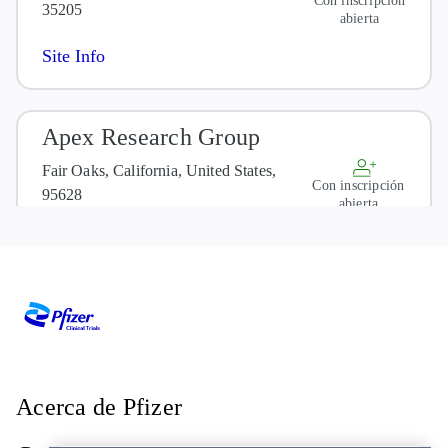
Con inscripción
35205
abierta
Site Info
Apex Research Group
Fair Oaks, California, United States,
Con inscripción
95628
abierta
Site Info
BRCR Global Puerto Rico
San Juan, Puerto Rico, 00907-1509
Con inscripción
abierta
Acerca de Pfizer
Site Info