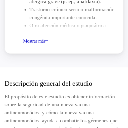
alérgica grave (p. ej., anafilaxia).
Trastorno crónico serio o malformación
congénita importante conocida.
Otra afección médica o psiquiátrica
aguda o crónica, o anormalidades de
Mostrar más
laboratorio lo cual puede aumentar el
riesgo asociado a la participación en el
estudio o a la administración del
producto en investigación, o interferir en
la interpretación de los resultados del
estudio y, a juicio del investigador, hacer
Descripción general del estudio
que el participante no sea adecuado para
El propósito de este estudio es obtener información
entrar en este estudio.
sobre la seguridad de una nueva vacuna
Vacunación previa con cualquier vacuna
antineumocócica y cómo la nueva vacuna
antineumocócica autorizada o en
antineumocócica ayuda a combatir los gérmenes que
investigación o administración