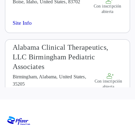
Boise, Idaho, United States, 83702
Con inscripción
abierta
Site Info
Alabama Clinical Therapeutics,
LLC Birmingham Pediatric
Associates
Birmingham, Alabama, United States,
Con inscripción
35205
abierta
Site Info
Altruistic Clinical Research Global
Norcross, Georgia, United States, 30093