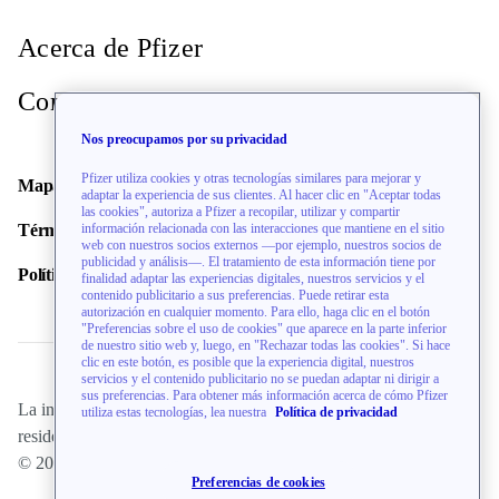
Con inscripción
abierta
Acerca de Pfizer
Site Info
Contacto
Nos preocupamos por su privacidad
Atrium Health - STRIVE Research
Pfizer utiliza cookies y otras tecnologías similares para mejorar y
Mapa del sitio
clinic
adaptar la experiencia de sus clientes. Al hacer clic en "Aceptar todas
las cookies", autoriza a Pfizer a recopilar, utilizar y compartir
Términos de uso
información relacionada con las interacciones que mantiene en el sitio
Charlotte, North Carolina, United States,
web con nuestros socios externos —por ejemplo, nuestros socios de
Con
28207
publicidad y análisis—. El tratamiento de esta información tiene por
inscripción
Política de privacidad
finalidad adaptar las experiencias digitales, nuestros servicios y el
abierta
contenido publicitario a sus preferencias. Puede retirar esta
autorización en cualquier momento. Para ello, haga clic en el botón
Site Info
"Preferencias sobre el uso de cookies" que aparece en la parte inferior
de nuestro sitio web y, luego, en "Rechazar todas las cookies". Si hace
clic en este botón, es posible que la experiencia digital, nuestros
servicios y el contenido publicitario no se puedan adaptar ni dirigir a
sus preferencias. Para obtener más información acerca de cómo Pfizer
La información de este sitio web está dirigida únicamente a
utiliza estas tecnologías, lea nuestra
Política de privacidad
Atrium Health Cannon Research
residentes de los EE. UU.
Cente
© 2026 Pfizer Inc. Todos Los Derechos Reservados.
Preferencias de cookies
Charlotte, North Carolina, United States,