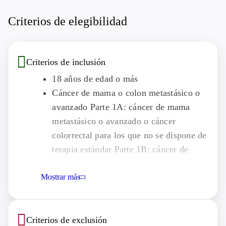
Criterios de elegibilidad
Criterios de inclusión
18 años de edad o más
Cáncer de mama o colon metastásico o
avanzado Parte 1A: cáncer de mama
metastásico o avanzado o cáncer
colorrectal para los que no se dispone de
terapia estándar Parte 1B: cáncer de
mama metastásico o avanzado con
Mostrar más
progresión de la enfermedad después de
al menos 1 línea de tratamiento con una
hormonoterapia e inhibidor de CDK4/6
Criterios de exclusión
en el contexto avanzado o metastásico