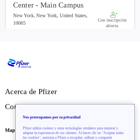
Center - Main Campus
New York, New York, United States,
Con inscripción
10065
abierta
Site Info
Memorial Sloan Kettering Cancer
Center 53rd street.
New York, New York, United States,
Con inscripción
Acerca de Pfizer
10022
abierta
Site Info
Contacto
Nos preocupamos por su privacidad
Pfizer utiliza cookies y otras tecnologías similares para mejorar y
START Midwest, LLC
Mapa del sitio
adaptar la experiencia de sus clientes. Al hacer clic en "Aceptar todas
las cookies", autoriza a Pfizer a recopilar, utilizar y compartir