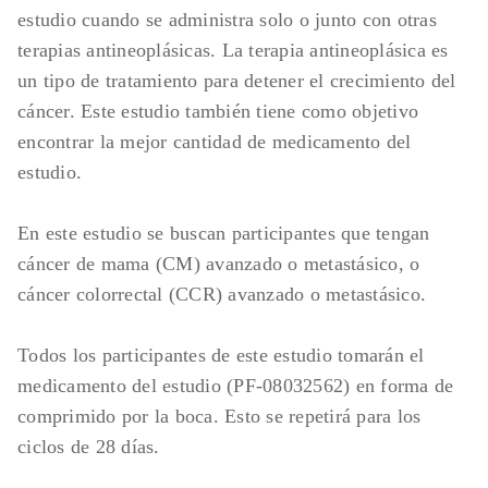
metastásico o avanzado sin
estudio cuando se administra solo o junto con otras
Enfermedad gastrointestinal activa o
quimioterapia previa para la enfermedad
terapias antineoplásicas. La terapia antineoplásica es
antecedentes de enfermedad
avanzada o metastásica
un tipo de tratamiento para detener el crecimiento del
gastrointestinal (GI) clínicamente
Enfermedad medible
cáncer. Este estudio también tiene como objetivo
significativa
Estado general de 0 o 1 según el Grupo
encontrar la mejor cantidad de medicamento del
Otras anomalías inaceptables según lo
Oncológico Cooperativo del Este
estudio.
definido por el protocolo
(Eastern Cooperative Oncology Group,
ECOG).
En este estudio se buscan participantes que tengan
cáncer de mama (CM) avanzado o metastásico, o
cáncer colorrectal (CCR) avanzado o metastásico.
Todos los participantes de este estudio tomarán el
medicamento del estudio (PF-08032562) en forma de
comprimido por la boca. Esto se repetirá para los
ciclos de 28 días.