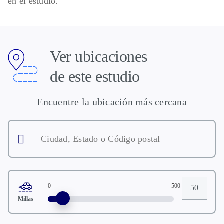
en el estudio.
Ver ubicaciones
de este estudio
Encuentre la ubicación más cercana
Ciudad,
Estado
o
Código
postal
0
500
Distancia
Millas