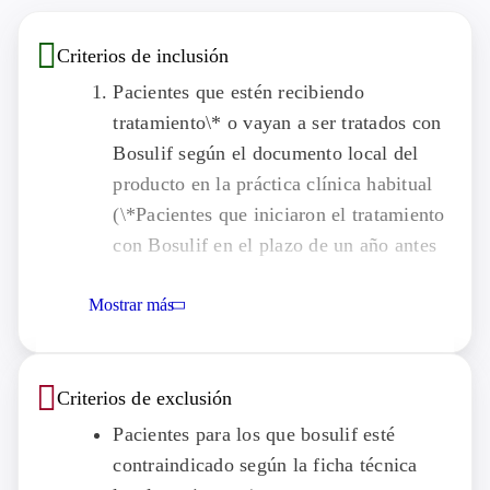
Criterios de inclusión
Pacientes que estén recibiendo
tratamiento\* o vayan a ser tratados con
Bosulif según el documento local del
producto en la práctica clínica habitual
(\*Pacientes que iniciaron el tratamiento
con Bosulif en el plazo de un año antes
del consentimiento)
Mostrar más
Evidencia de un documento de
consentimiento informado firmado y
fechado personalmente que indica que se
Criterios de exclusión
ha informado al paciente (o a un
representante legalmente autorizado) de
Pacientes para los que bosulif esté
todos los aspectos pertinentes del
contraindicado según la ficha técnica
estudio.