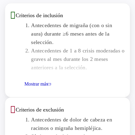
Criterios de inclusión
Antecedentes de migraña (con o sin
aura) durante ≥6 meses antes de la
selección.
Antecedentes de 1 a 8 crisis moderadas o
graves al mes durante los 2 meses
anteriores a la selección.
Uno o más días con migraña que
Mostrar más
requieren tratamiento durante la fase de
observación.
Se permiten los medicamentos
Criterios de exclusión
profilácticos para la migraña si la dosis
ha sido estable durante al menos 12
Antecedentes de dolor de cabeza en
semanas antes de la visita de selección.
racimos o migraña hemipléjica.
Capacidad para distinguir entre migraña