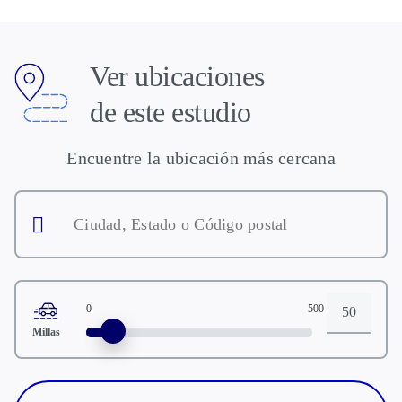
abuso o resultado positivo en la
selección para la detección de drogas de
abuso.
Ver ubicaciones
de este estudio
Encuentre la ubicación más cercana
Ciudad,
Estado
o
Código
postal
0
500
Distancia
Millas