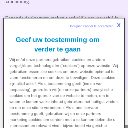
aandoening.
Gezonde deelnemers maken werkelijk een verschil in
X
ons streven naar doorbraken die patiëntenlevens
Doorgaan zonder te accepteren  
veranderen. Als u interesse hebt om deel te nemen,
Geef uw toestemming om
bekijk de onderstaande lopende klinische onderzoeken
verder te gaan
in de PCRU.
Wij en/of onze partners gebruiken cookies en andere
vergelijkbare technologieën (“cookies”) op onze website. Wij
PCRU welkomstbrochure
gebruiken essentiële cookies om onze website optimaal te
laten functioneren en om deze te beveiligen. Deze cookies
zijn altijd actief. Als u toestemming geeft (indien van
toepassing), gebruiken wij (en onze partners) analytische
cookies om het gebruik van de website te meten, om te
weten te komen welke inhoud gebruikers het nuttigst vinden
Een kijkje in onze faciliteit
en om onze site te verbeteren. Als u ons hiervoor
toestemming geeft, gebruiken wij en onze partners
marketing cookies om content met u te kunnen delen die u
interessant en relevant vindt, bijvoorbeeld via gerichte