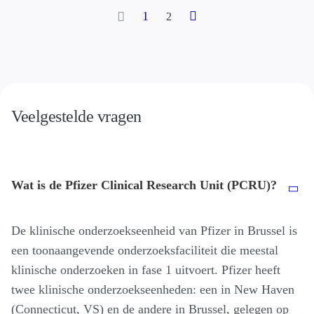
Pagination
Previous
Next
Current
1
Page
2
page
page
page
Veelgestelde vragen
Wat is de Pfizer Clinical Research Unit (PCRU)?
De klinische onderzoekseenheid van Pfizer in Brussel is
een toonaangevende onderzoeksfaciliteit die meestal
klinische onderzoeken in fase 1 uitvoert. Pfizer heeft
twee klinische onderzoekseenheden: een in New Haven
(Connecticut, VS) en de andere in Brussel, gelegen op