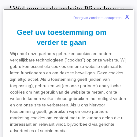
"Welkom op de website Pfizer.be van
de onderneming Pfizer NV, met
X
Doorgaan zonder te accepteren  
maatschappelijke zetel Pleinlaan 17,
Geef uw toestemming om
B-1050 Elsene,RPR Brussel
0401.994.823 en zijn klinische
verder te gaan
onderzoekseenheid,Pfizer Clinical
Wij en/of onze partners gebruiken cookies en andere
Research Unit (de PCRU),gelegen
vergelijkbare technologieën (“cookies”) op onze website. Wij
Lenniksebaan 808, B-1070
gebruiken essentiële cookies om onze website optimaal te
Anderlecht,RPM Brussel
laten functioneren en om deze te beveiligen. Deze cookies
2.105.014.717"
zijn altijd actief. Als u toestemming geeft (indien van
toepassing), gebruiken wij (en onze partners) analytische
cookies om het gebruik van de website te meten, om te
De informatie die u op deze website aantreft, is
weten te komen welke inhoud gebruikers het nuttigst vinden
en om onze site te verbeteren. Als u ons hiervoor
uitsluitend bestemd voor algemene informatieve en
toestemming geeft, gebruiken wij en onze partners
educatieve doeleinden. Gelieve deze
marketing cookies om content met u te kunnen delen die u
Gebruiksvoorwaarden nauwkeurig te lezen en na te
interessant en relevant vindt, bijvoorbeeld via gerichte
advertenties of sociale media.
kijken voordat u deze website gebruikt of betreedt.