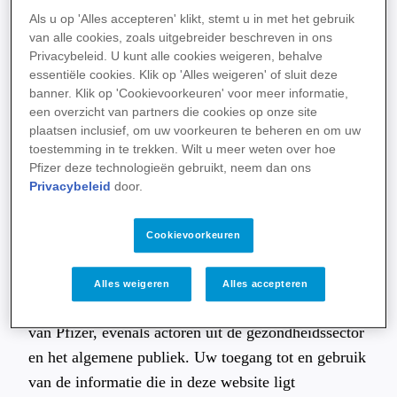
Door deze website te gebruiken of te betreden,
Als u op 'Alles accepteren' klikt, stemt u in met het gebruik
erkent u dat u deze Gebruiksvoorwaarden hebt
van alle cookies, zoals uitgebreider beschreven in ons
Privacybeleid. U kunt alle cookies weigeren, behalve
gelezen, begrepen en dat u ermee akkoord gaat. Als
essentiële cookies. Klik op 'Alles weigeren' of sluit deze
u niet akkoord gaat met deze Gebruiksvoorwaarden,
banner. Klik op 'Cookievoorkeuren' voor meer informatie,
mag u deze website niet gebruiken, noch betreden.
een overzicht van partners die cookies op onze site
plaatsen inclusief, om uw voorkeuren te beheren en om uw
toestemming in te trekken. Wilt u meer weten over hoe
1. Gebruik van de website
Pfizer deze technologieën gebruikt, neem dan ons
Privacybeleid
door.
De informatie die op deze website wordt verstrekt,
is uitsluitend bestemd voor algemeen informatieve
Cookievoorkeuren
en educatieve doeleinden. Bepaalde secties van deze
website zijn bedoeld voor specifieke doelgroepen,
Alles weigeren
Alles accepteren
zoals de werknemers, klanten en aandeelhouders
van Pfizer, evenals actoren uit de gezondheidssector
en het algemene publiek. Uw toegang tot en gebruik
van de informatie die in deze website ligt