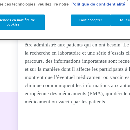
lise ces technologies, veuillez lire notre
Politique de confidentialité
Qu’entend-on par développement d’un médica
rences en matière de
Tout accepter
Tout r
cookies
Le développement d’un médicament ou d’un vaccin
éventuel médicament ou vaccin et le moment où 
être administré aux patients qui en ont besoin. 
la recherche en laboratoire et une série d’essais 
parcours, des informations importantes sont recue
et sur la manière dont il affecte les participants à
montrent que l’éventuel médicament ou vaccin est 
clinique communiquent les informations aux auto
européenne des médicaments (EMA), qui décident 
médicament ou vaccin par les patients.