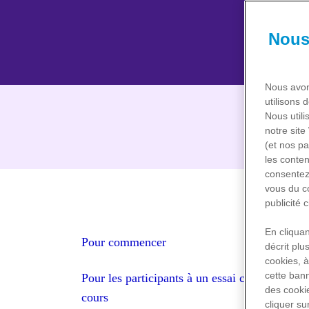
Nous
Nous avon
utilisons 
Nous utili
notre site
(et nos pa
les conten
consentez,
vous du c
publicité 
En cliquan
Pour commencer
décrit plu
cookies, à
cette bann
Pour les participants à un essai clinique en
des cookie
cours
cliquer su