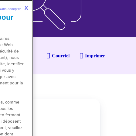
X
sans accepter  
pour
aires
ite Web.
écurité de
Courriel
Imprimer
ant), nous
te, identifier
i vous y
ger avec
ment pour la
kies, comme
tous les
 en fermant
ui déposent
nt, veuillez
on dont